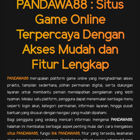
PANDAWA88 : Situs
Game Online
Terpercaya Dengan
Akses Mudah dan
Fitur Lengkap
PANDAWA88
merupakan platform game online yang menghadirkan akses
praktis, tampilan sederhana, pilihan permainan digital, serta dukungan
layanan untuk membantu pemain mendapatkan pengalaman yang lebih
nyaman. Melalui satu platform, pengguna dapat menemukan berbagai menu
seperti login akun, kategori permainan, informasi layanan, hingga pusat
bantuan yang disusun dengan navigasi yang mudah dipahami.
Bagi pengguna yang sedang mencari informasi mengenai
PANDAWA88
,
halaman ini membahas berbagai aspek penting mulai dari cara mengakses
situs PANDAWA88
, fungsi
link PANDAWA88
, fitur yang tersedia, keamanan